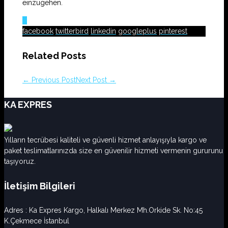
einzugehen.
0
facebook
twitterbird
linkedin
googleplus
pinterest
Related Posts
← Previous Post
Next Post →
KA EXPRES
Yılların tecrübesi kaliteli ve güvenli hizmet anlayışıyla kargo ve
paket teslimatlarınızda size en güvenilir hizmeti vermenin gururunu
taşıyoruz.
İletişim Bilgileri
Adres : Ka Expres Kargo, Halkalı Merkez Mh.Orkide Sk. No:45
K.Çekmece İstanbul‎