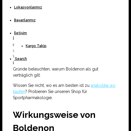
Lokasyonlarımız
Einführung
Wirkungsweise von Boldenon
Başarılarımız
Verträglichkeitsprofil
Schlussfolgerung
İletişim
Boldenon ist ein beliebtes anaboles Steroid, das vor
allem im Bodybuilding und im Pferdesport verwendet
Kargo Takip
wird. Es ist bekannt für seine hervorragende
Verträglichkeit und die positiven Effekte auf die
Search
körperliche Leistung. In diesem Artikel werden wir die
Gründe beleuchten, warum Boldenon als gut
verträglich gilt.
Wissen Sie nicht, wo es am besten ist zu
anabolika wo
kaufen
? Probieren Sie unseren Shop für
Sportpharmakologie.
Wirkungsweise von
Boldenon