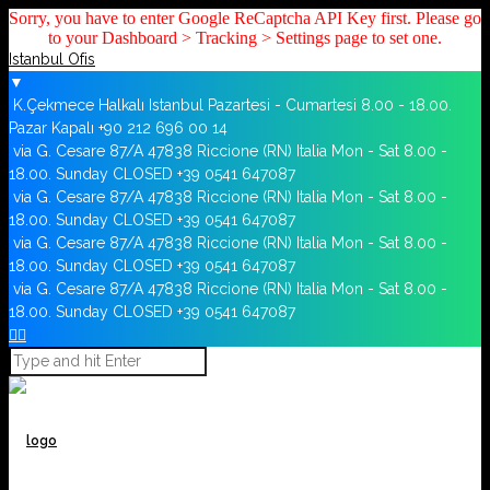
Sorry, you have to enter Google ReCaptcha API Key first. Please go
to your Dashboard > Tracking > Settings page to set one.
Istanbul Ofis
▼
K.Çekmece Halkalı Istanbul
Pazartesi - Cumartesi 8.00 - 18.00.
Pazar Kapalı
+90 212 696 00 14
via G. Cesare 87/A 47838 Riccione (RN) Italia
Mon - Sat 8.00 -
18.00. Sunday CLOSED
+39 0541 647087
via G. Cesare 87/A 47838 Riccione (RN) Italia
Mon - Sat 8.00 -
18.00. Sunday CLOSED
+39 0541 647087
via G. Cesare 87/A 47838 Riccione (RN) Italia
Mon - Sat 8.00 -
18.00. Sunday CLOSED
+39 0541 647087
via G. Cesare 87/A 47838 Riccione (RN) Italia
Mon - Sat 8.00 -
18.00. Sunday CLOSED
+39 0541 647087

