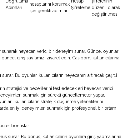
Doğrulama
Hesap
şifrelerinin
hesaplarını korumak
Adımları
Şifreleme
düzenli olarak
için gerekli adımlar
değiştirilmesi
ar sunarak heyecan verici bir deneyim sunar. Güncel oyunlar
güncel giriş sayfamızı ziyaret edin. Casibom, kullanıcılarına
sunar. Bu oyunlar, kullanıcıların heyecanını artıracak çeşitli
n stratejisi ve becerilerini test edecekleri heyecan verici
deneyimleri sunmak için sürekli güncellemeler yapar.
unları, kullanıcıların stratejik düşünme yeteneklerini
larda en iyi deneyimleri sunmak için profesyonel bir ortam
püler bonuslar:
bonus sunar. Bu bonus, kullanıcıların oyunlara giriş yapmalarına