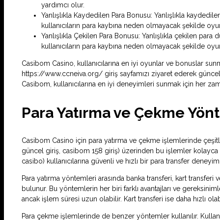
yardımcı olur.
Yanlışlıkla Kaydedilen Para Bonusu: Yanlışlıkla kaydedile
kullanıcıların para kaybına neden olmayacak şekilde oyu
Yanlışlıkla Çekilen Para Bonusu: Yanlışlıkla çekilen para 
kullanıcıların para kaybına neden olmayacak şekilde oyu
Casibom Casino, kullanıcılarına en iyi oyunlar ve bonuslar sunm
https://www.ccneiva.org/ giriş sayfamızı ziyaret ederek güncel
Casibom, kullanıcılarına en iyi deneyimleri sunmak için her zama
Para Yatırma ve Çekme Yön
Casibom Casino için para yatırma ve çekme işlemlerinde çeşitl
güncel giriş, casibom 158 giriş) üzerinden bu işlemler kolayca
casibo) kullanıcılarına güvenli ve hızlı bir para transfer deneyi
Para yatırma yöntemleri arasında banka transferi, kart transferi ve
bulunur. Bu yöntemlerin her biri farklı avantajları ve gereksiniml
ancak işlem süresi uzun olabilir. Kart transferi ise daha hızlı ola
Para çekme işlemlerinde de benzer yöntemler kullanılır. Kullanı