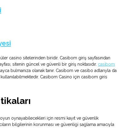
i
yesi
ler casino sitelerinden biridir. Casibom giriş sayfasından
yfası, sitenin güncel ve güvenli bir giriş noktasıdır.
casibom
olayca bulmanıza olanak tanır. Casibom ve casibo adlarıyla da
e kullanılabilmektedir. Casibom Casino için casibom giris
tikaları
 oyun oynayabilecekleri için resmi kayıt ve güvenlik
anıcıların bilgilerinin korunması ve güvenliği sağlama amacıyla