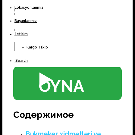
1win Azərbaycan
Lokasyonlarımız
Başarılarımız
– bukmeker və
İletişim
kazino
Kargo Takip
Search
▶️
OYNA
Содержимое
Bukmeker xidmətləri və