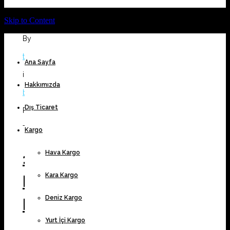
Skip to Content
By
tacir76
Ana Sayfa
in
Hakkımızda
blog
Dış Ticaret
Posted
Temmuz 3, 2025 at 10:13 pm
Kargo
Hava Kargo
1win Azərbaycan
Kara Kargo
bukmeker və
Deniz Kargo
kazino.4907
Yurt İçi Kargo