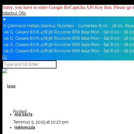
Sorry, you have to enter Google ReCaptcha API Key first. Please go 
Skip to Content
Istanbul Ofis
▼
K.Çekmece Halkalı Istanbul
Pazartesi - Cumartesi 8.00 - 18.00. Paza
via G. Cesare 87/A 47838 Riccione (RN) Italia
Mon - Sat 8.00 - 18.
via G. Cesare 87/A 47838 Riccione (RN) Italia
Mon - Sat 8.00 - 18.
via G. Cesare 87/A 47838 Riccione (RN) Italia
Mon - Sat 8.00 - 18.
via G. Cesare 87/A 47838 Riccione (RN) Italia
Mon - Sat 8.00 - 18.


By
tacir76
in
Uncategorized
Posted
Ana Sayfa
Temmuz 5, 2025 at 10:27 pm
Hakkımızda