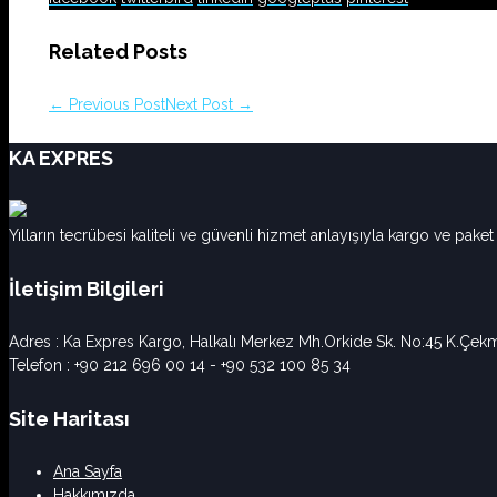
Related Posts
← Previous Post
Next Post →
KA EXPRES
Yılların tecrübesi kaliteli ve güvenli hizmet anlayışıyla kargo ve pake
İletişim Bilgileri
Adres : Ka Expres Kargo, Halkalı Merkez Mh.Orkide Sk. No:45 K.Çekm
Telefon : +90 212 696 00 14 - +90 532 100 85 34
Site Haritası
Ana Sayfa
Hakkımızda