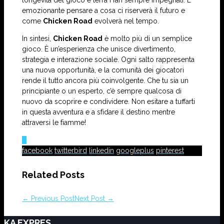
longevità del gioco e terrà i fan sempre impegnati. È
emozionante pensare a cosa ci riserverà il futuro e
come
Chicken Road
evolverà nel tempo.
In sintesi,
Chicken Road
è molto più di un semplice
gioco. È un’esperienza che unisce divertimento,
strategia e interazione sociale. Ogni salto rappresenta
una nuova opportunità, e la comunità dei giocatori
rende il tutto ancora più coinvolgente. Che tu sia un
principiante o un esperto, c’è sempre qualcosa di
nuovo da scoprire e condividere. Non esitare a tuffarti
in questa avventura e a sfidare il destino mentre
attraversi le fiamme!
0
facebook
twitterbird
linkedin
googleplus
pinterest
Related Posts
← Previous Post
Next Post →
KA EXPRES