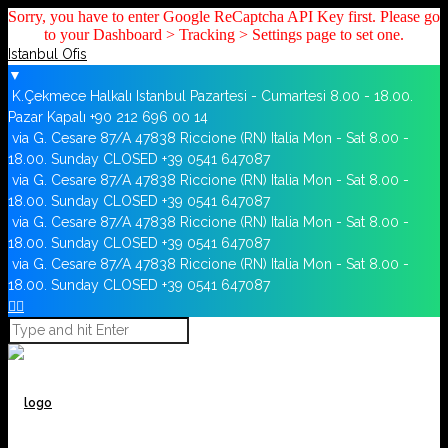
Sorry, you have to enter Google ReCaptcha API Key first. Please go
to your Dashboard > Tracking > Settings page to set one.
Istanbul Ofis
▼
K.Çekmece Halkalı Istanbul
Pazartesi - Cumartesi 8.00 - 18.00.
Pazar Kapalı
+90 212 696 00 14
via G. Cesare 87/A 47838 Riccione (RN) Italia
Mon - Sat 8.00 -
18.00. Sunday CLOSED
+39 0541 647087
via G. Cesare 87/A 47838 Riccione (RN) Italia
Mon - Sat 8.00 -
18.00. Sunday CLOSED
+39 0541 647087
via G. Cesare 87/A 47838 Riccione (RN) Italia
Mon - Sat 8.00 -
18.00. Sunday CLOSED
+39 0541 647087
via G. Cesare 87/A 47838 Riccione (RN) Italia
Mon - Sat 8.00 -
18.00. Sunday CLOSED
+39 0541 647087

