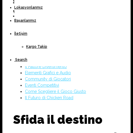
Lokasyonlarımız
vitt
Başarılarımız
Sfida il destino mentre attraversi le fiamme in
İletişim
Chicken Road, dove ogni salto può portarti alla
vittoria o alla disfatta!
Kargo Takip
Come Giocare a Chicken Road
Strategie per Aumentare le Possibilità di Vincita
Search
Rischi e Ricompense: La Durezza del Gioco
Il Fattore Divertimento
Elementi Grafici e Audio
Community di Giocatori
Eventi Competitivi
Come Scegliere il Gioco Giusto
Il Futuro di Chicken Road
Sfida il destino