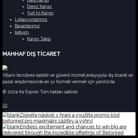
Deniz Kargo
Yurt İçi Kargo
Lokasyonlarımız
Başarılarımız
İletişim
Kargo Takip
MAHHAF DIŞ TİCARET
Yılların tecrübesi kaliteli ve güvenli hizmet anlayışıyla dış ticaret ve
pazar araştırmasında en iyi hizmeti vermek için yanınızda.
© 2024 Ka Expres Tüm hakları saklıdır


Získejte náskok v hraní a využijte promo kód
betonred pro maximální zážitky a výhry!
Endless excitement and chances to win big are
delivered through the incredible offerings of Betonred