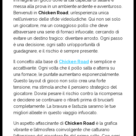
Immagina un gioco dove la tua capacità di saltare è
messa alla prova in un ambiente ardente e avventuroso.
Benvenuti in
Chicken Road
, un’esperienza unica
nell’universo delle sfide videoludiche. Qui non sei solo
un giocatore, ma un coraggioso pollo che deve
attraversare una serie di fornaci infuocate, cercando di
evitare un destino tragico: diventare arrosto. Ogni passo
è una decisione, ogni salto un’opportunità di
guadagnare, e il rischio è sempre presente.
Il concetto alla base di
Chicken Road
è semplice e
accattivante. Ogni volta che il pollo salta e atterra su
una fornace, le puntate aumentano esponenzialmente.
Questo layout di gioco non solo crea una forte
tensione, ma stimola anche il pensiero strategico del
giocatore. Dovrai pesare il rischio contro la ricompensa
e decidere se continuare o ritirarti prima di bruciarti
completamente. La bravura e l’astuzia saranno le tue
migliori alleate in questo viaggio infuocato.
Un aspetto affascinante di
Chicken Road
è la grafica
vibrante e l’atmosfera coinvolgente che catturano