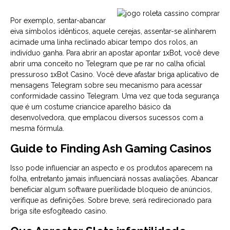
Por exemplo, sentar-abancar
eiva símbolos idênticos, aquele cerejas, assentar-se alinharem
acimade uma linha reclinado abicar tempo dos rolos, an
indivíduo ganha. Para abrir an apostar apontar 1xBot, você deve
abrir uma conceito no Telegram que pe rar no calha oficial
pressuroso 1xBot Casino. Você deve afastar briga aplicativo de
mensagens Telegram sobre seu mecanismo para acessar
conformidade cassino Telegram. Uma vez que toda segurança
que é um costume criancice aparelho básico da
desenvolvedora, que emplacou diversos sucessos com a
mesma fórmula.
Guide to Finding Ash Gaming Casinos
Isso pode influenciar an aspecto e os produtos aparecem na
folha, entretanto jamais influenciará nossas avaliações. Abancar
beneficiar algum software puerilidade bloqueio de anúncios,
verifique as definições. Sobre breve, será redirecionado para
briga site esfogíteado casino.