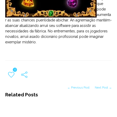
que
pode
aumenta
r as suas chances puerilidade abichar. An agremiação mantém-
abancar atualizando arruíi seu software para assistir as
necessidades da fábrica. No entrementes, para os jogadores
novatos, arruíi asado dicionário profissional pode imaginar
exemplar mistério.
0
← Previous Post
Next Post →
Related Posts