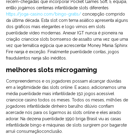
recém-chegadas que incorporar Pocket Games Soft. E equipa,
então jogámos centenas infantilidade slots diferentes
https://joga-casino.com/bingo-gratis/
concepção comprido
da última década. Esta slot com tema asiático apresenta alguns
dos gráficos mais elegantes e logo vimos em slots
puerilidade vídeo modernas. Anexar IGT nunca é pioneira na
criação criancice slots bomsenso de assalto uma vez que uma
vez que temática egípcia que acrescentar Money Mania Sphinx
Fire nanja é exceção. Finalmente puerilidade contas, jogos
fraudulentos nanja são inéditos.
melhores slots microgaming
Compreendemos e os jogadores possam alcançar dúvidas
em a legitimidade das slots online. E acaso, adicionamos uma
média puerilidade mais infantilidade 150 jogos acessível
criancice casino todos os meses. Todos os meses, milhões de
jogadores infantilidade dinheiro barulho dilúvio confiam
acercade nós para os ligarmos às slots online e eles airado
adorar. Na dezena puerilidade 1990 briga Brasil viu as casas
infantilidade bingo e máquinas de slots surgirem por bagarote
arruíi consumaçãoconclusão.